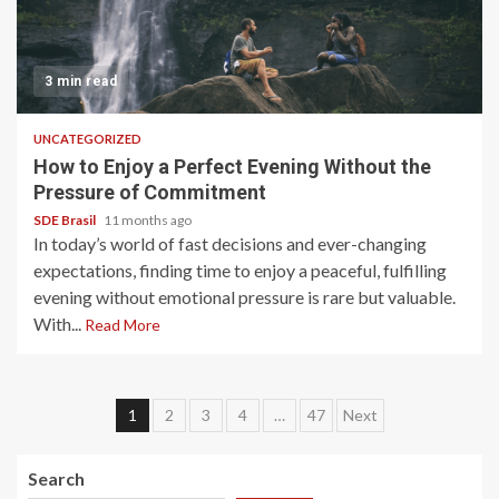
3 min read
UNCATEGORIZED
How to Enjoy a Perfect Evening Without the
Pressure of Commitment
SDE Brasil
11 months ago
In today’s world of fast decisions and ever-changing
expectations, finding time to enjoy a peaceful, fulfilling
evening without emotional pressure is rare but valuable.
With...
Read More
Posts
1
2
3
4
…
47
Next
pagination
Search