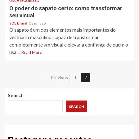
UNCATEGORIZED
O poder do sapato certo: como transformar
seu visual
SDE Brasil
1 year ago
O sapato é um dos elementos mais importantes do
vestuário masculino, capaz de transformar
completamente um visual e elevar a confiança de quem o
usa....
Read More
Posts
Previous
1
2
pagination
Search
SEARCH