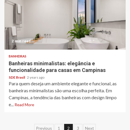
2 min read
BANHEIRAS
Banheiras minimalistas: elegância e
funcionalidade para casas em Campinas
SDE Brasil
2 years ago
Para quem deseja um ambiente elegante e funcional, as
banheiras minimalistas são uma escolha perfeita. Em
Campinas, a tendência das banheiras com design limpo
e...
Read More
Posts
Previous
1
2
3
Next