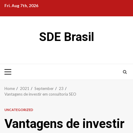
Skip
Fri. Aug 7th, 2026
to
content
SDE Brasil
Primary
Menu
Home
2021
September
23
Vantagens de investir em consultoria SEO
UNCATEGORIZED
Vantagens de investir