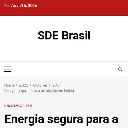
Skip
Fri. Aug 7th, 2026
to
content
SDE Brasil
Primary
Menu
Home
2021
October
28
Energia segura para a produção em indústrias
UNCATEGORIZED
Energia segura para a