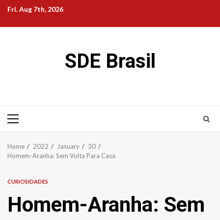
Skip
Fri. Aug 7th, 2026
to
content
SDE Brasil
Primary
Menu
Home
2022
January
30
Homem-Aranha: Sem Volta Para Casa
CURIOSIDADES
Homem-Aranha: Sem