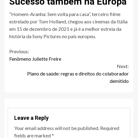
Sucesso também na Europa
“Homem-Aranha: Sem volta para casa”, terceiro filme
estrelado por Tom Holland, chegou aos cinemas da Itália
em 15 de dezembro de 2021 e já é a melhor estreia da
história da Sony Pictures no país europeu.
Continue
Previous:
Fenômeno Juliette Freire
Reading
Next:
Plano de saúde: regras e direitos do colaborador
demitido
Leave a Reply
Your email address will not be published.
Required
fields are marked
*