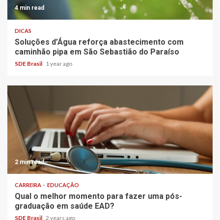
4 min read
DICAS
Soluções d’Água reforça abastecimento com
caminhão pipa em São Sebastião do Paraíso
SDE Brasil
1 year ago
2 min read
CARREIRA
EDUCAÇÃO
Qual o melhor momento para fazer uma pós-
graduação em saúde EAD?
SDE Brasil
2 years ago