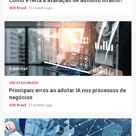
Como é feita a avaliação de autismo infantil?
SDE Brasil
11 months ago
4 min read
UNCATEGORIZED
Principais erros ao adotar IA nos processos de
negócios
SDE Brasil
11 months ago