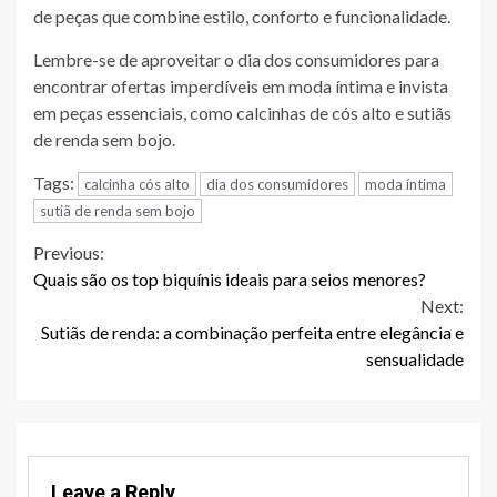
de peças que combine estilo, conforto e funcionalidade.
Lembre-se de aproveitar o dia dos consumidores para
encontrar ofertas imperdíveis em moda íntima e invista
em peças essenciais, como calcinhas de cós alto e sutiãs
de renda sem bojo.
Tags:
calcinha cós alto
dia dos consumidores
moda íntima
sutiã de renda sem bojo
Continue
Previous:
Quais são os top biquínis ideais para seios menores?
Reading
Next:
Sutiãs de renda: a combinação perfeita entre elegância e
sensualidade
Leave a Reply