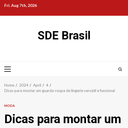
Skip
Fri. Aug 7th, 2026
to
content
SDE Brasil
Primary
Menu
Home
2024
April
4
Dicas para montar um guarda-roupa de lingerie versátil e funcional
MODA
Dicas para montar um