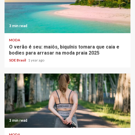
3 min read
MODA
O verão é seu: maiôs, biquínis tomara que caia e
bodies para arrasar na moda praia 2025
SDE Brasil
1 year ago
3 min read
MODA