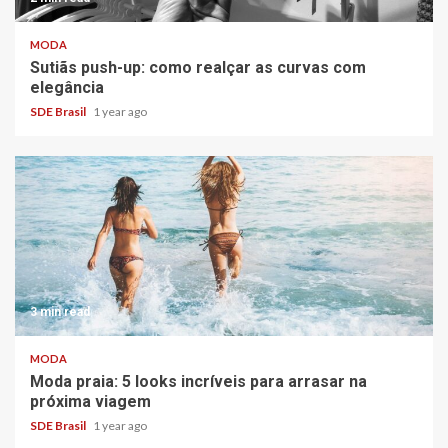
MODA
Sutiãs push-up: como realçar as curvas com
elegância
SDE Brasil
1 year ago
3 min read
MODA
Moda praia: 5 looks incríveis para arrasar na
próxima viagem
SDE Brasil
1 year ago