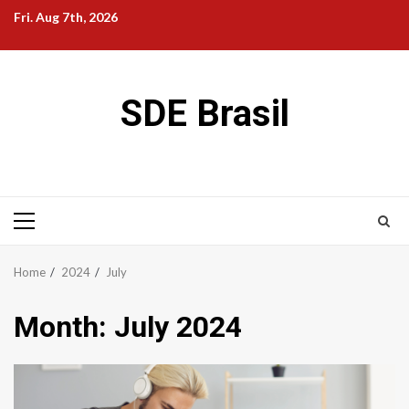
Skip
Fri. Aug 7th, 2026
to
content
SDE Brasil
Primary
Menu
Home
2024
July
Month:
July 2024