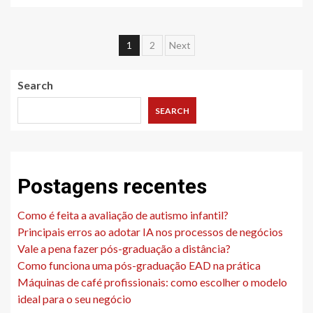
Posts
1
2
Next
pagination
Search
SEARCH
Postagens recentes
Como é feita a avaliação de autismo infantil?
Principais erros ao adotar IA nos processos de negócios
Vale a pena fazer pós-graduação a distância?
Como funciona uma pós-graduação EAD na prática
Máquinas de café profissionais: como escolher o modelo
ideal para o seu negócio