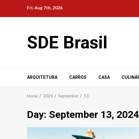
Skip
Fri. Aug 7th, 2026
to
content
SDE Brasil
ARQUITETURA
CARROS
CASA
CULINÁ
Home
2024
September
13
Day:
September 13, 2024