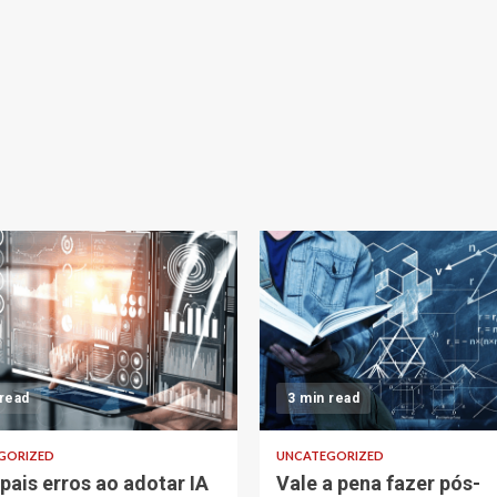
 read
3 min read
GORIZED
UNCATEGORIZED
ipais erros ao adotar IA
Vale a pena fazer pós-