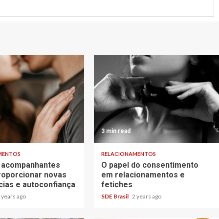
3 min read
MENTOS
RELACIONAMENTOS
 acompanhantes
O papel do consentimento
oporcionar novas
em relacionamentos e
cias e autoconfiança
fetiches
 years ago
SDE Brasil
2 years ago