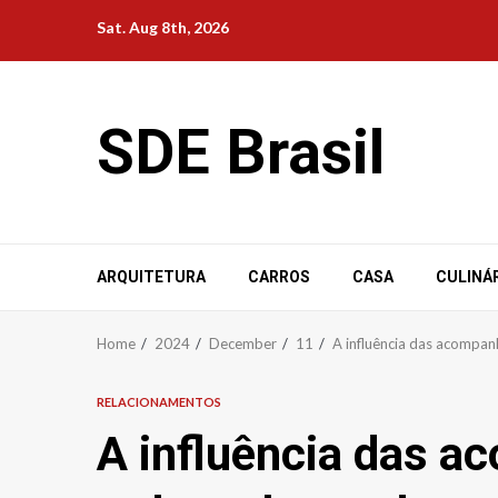
Skip
Sat. Aug 8th, 2026
to
content
SDE Brasil
ARQUITETURA
CARROS
CASA
CULINÁ
Home
2024
December
11
A influência das acompan
RELACIONAMENTOS
A influência das a