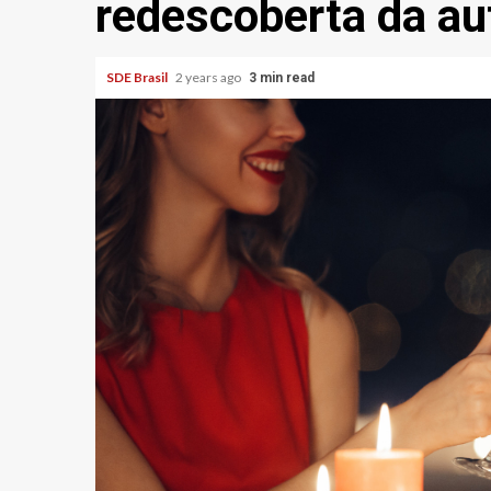
redescoberta da au
SDE Brasil
2 years ago
3 min read