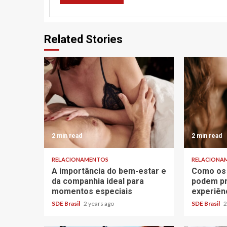
Related Stories
2 min read
2 min read
RELACIONAMENTOS
RELACIONA
A importância do bem-estar e
Como os
da companhia ideal para
podem pr
momentos especiais
experiên
SDE Brasil
2 years ago
SDE Brasil
2