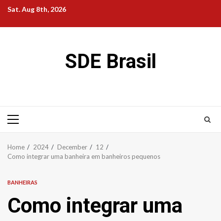
Skip
Sat. Aug 8th, 2026
to
content
SDE Brasil
Primary
Menu
Home
2024
December
12
Como integrar uma banheira em banheiros pequenos
BANHEIRAS
Como integrar uma