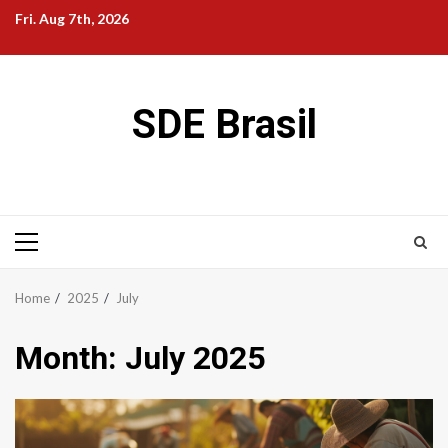
Skip
Fri. Aug 7th, 2026
to
content
SDE Brasil
Primary
Menu
Home
2025
July
Month:
July 2025